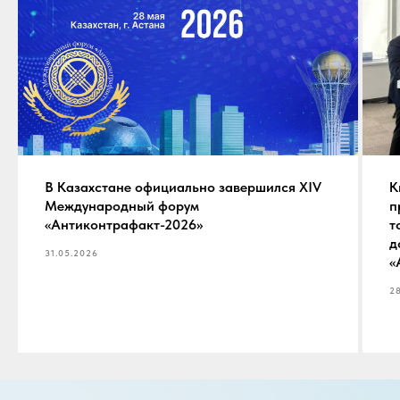
В Казахстане официально завершился XIV
К
Международный форум
п
«Антиконтрафакт-2026»
т
д
31.05.2026
«
2