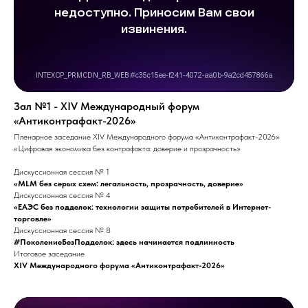
Зал №1 - ХIV Международный форум
«Антиконтрафакт-2026»
Пленарное заседание ХIV Международного форума «Антиконтрафакт-2026»
«Цифровая экономика без контрафакта: доверие и прозрачность»
Дискуссионная сессия № 1
«MLM без серых схем: легальность, прозрачность, доверие»
Дискуссионная сессия № 4
«ЕАЭС без подделок: технологии защиты потребителей в Интернет-
торговле»
Дискуссионная сессия № 8
#ПоколениеБезПодделок: здесь начинается подлинность
Итоговое заседание
XIV Международного форума «Антиконтрафакт-2026»